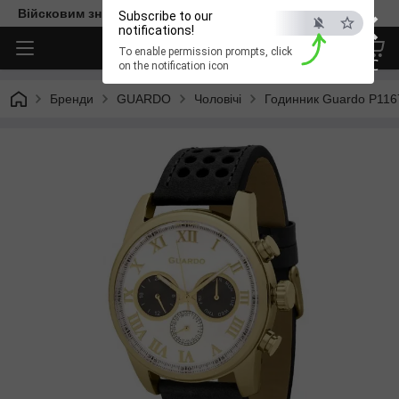
×
Війсковим знижка -15%. Безкоштовна доставка
Subscribe to our
notifications!
To enable permission prompts, click
ESC
on the notification icon
Бренди
GUARDO
Чоловічі
Годинник Guardo P11