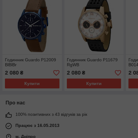
Годинник Guardo P12009
Годинник Guardo P11679
Годи
BlBlBr
RgWB
B014
2 080
2 080
2 0
₴
₴
Купити
Купити
Про нас
100% позитивних з 43 відгуків за рік
Працює з 16.05.2013
м. Дніпро