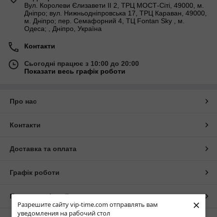
Вул. Королеви Єлизавети ІІ 2, ТРЦ МОСТ-Сіті, 49000, м.
Дніпро; вул. Нижньодніпровська 17, ТРЦ Караван, 49000,
м. Дніпро; пер. Семафорний 4, ТЦ Fontan Sky , м.
Одеса; , Дніпро, Україна
Контакти
Сьогодні працює з 10:00 до 20:00
Показати весь графік роботи
Про нас
Контакти
Доставка та оплата
Графік роботи
Повна версія сайту
×
Разрешите сайту vip-time.com отправлять вам
уведомления на рабочий стол