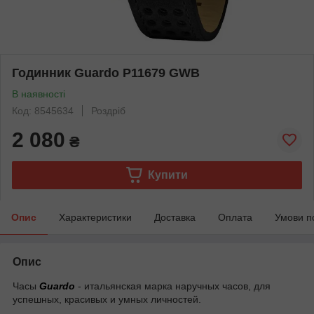
Годинник Guardo P11679 GWB
В наявності
Код: 8545634
Роздріб
2 080
₴
Купити
Опис
Характеристики
Доставка
Оплата
Умови п
Опис
Часы
Guardo
- итальянская марка наручных часов, для
успешных, красивых и умных личностей.