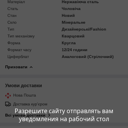
Матеріал
Нержавіюча сталь
Стать
Чоловіча
Стан
Новий
Скло
Мінеральне
Тип
Дизайнерські/Fashion
Тип механізму
Кварцовий
Форма
Кругла
Формат часу
12/24 години
Циферблат
Аналоговий (Стрілочний)
Приховати
Умови доставки
Нова Пошта
Доставка кур'єром
Разрешите сайту отправлять вам
Всі умови доставки
уведомления на рабочий стол