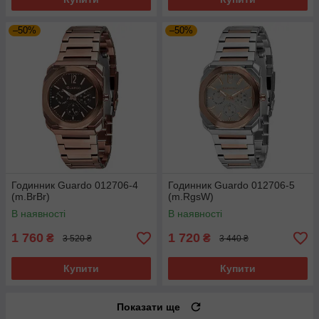
–50%
–50%
Годинник Guardo 012706-4
Годинник Guardo 012706-5
(m.BrBr)
(m.RgsW)
В наявності
В наявності
1 760
1 720
₴
₴
3 520 ₴
3 440 ₴
Купити
Купити
Показати ще