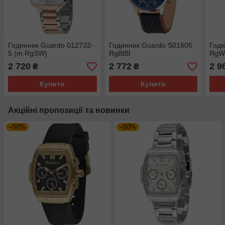
Годинник Guardo 012732-
Годинник Guardo S01605
Годи
5 (m.RgSW)
RgBlBl
RgW
2 720
2 772
2 9
₴
₴
Купити
Купити
Акційні пропозиції та новинки
–50%
–50%