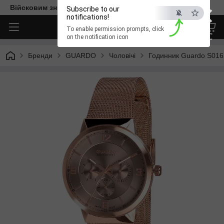
×
Війсковим знижка -15%. Безкоштовна доставка
Subscribe to our
notifications!
To enable permission prompts, click
ESC
on the notification icon
Бренди
GUARDO
Чоловічі
Годинник Guardo S016