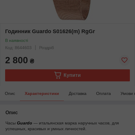
Годинник Guardo S01626(m) RgGr
В наявності
Код: 8644603
Роздріб
2 800
₴
Купити
Опис
Характеристики
Доставка
Оплата
Умови 
Опис
Часы
Guardo
― итальянская марка наручных часов, для
успешных, красивых и умных личностей.