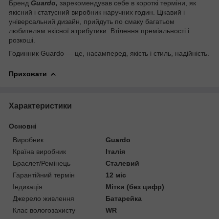
Бренд
Guardo,
зарекомендував себе в короткі терміни, як
якісний і статусний виробник наручних годин. Цікавий і
універсальний дизайн, прийдуть по смаку багатьом
любителям якісної атрибутики. Втілення преміальності і
розкоші.
Годинник Guardo ― це, насамперед, якість і стиль, надійність.
Приховати
Характеристики
Основні
Виробник
Guardo
Країна виробник
Італія
Браслет/Ремінець
Сталевий
Гарантійний термін
12 міс
Індикація
Мітки (без цифр)
Джерело живлення
Батарейка
Клас вологозахисту
WR