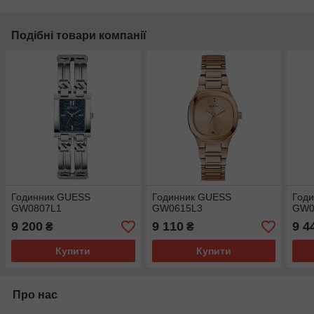
Подібні товари компанії
Годинник GUESS
Годинник GUESS
Год
GW0807L1
GW0615L3
GW0
9 200
9 110
9 4
₴
₴
Купити
Купити
Про нас