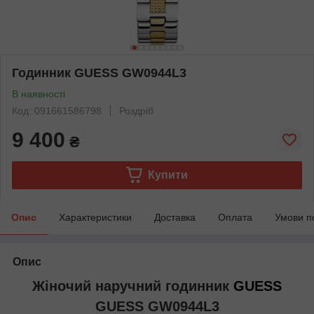
Годинник GUESS GW0944L3
В наявності
Код: 091661586798
Роздріб
9 400
₴
Купити
Опис
Характеристики
Доставка
Оплата
Умови п
Опис
Жіночий наручний годинник
GUESS
GUESS GW0944L3