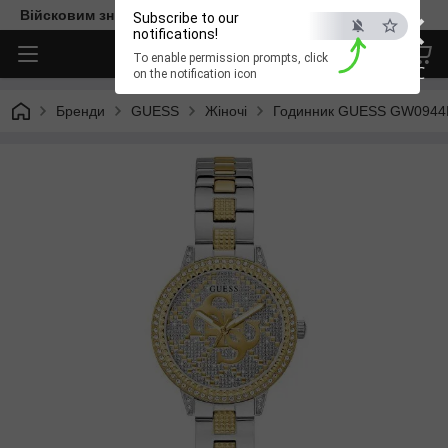
×
Війсковим знижка -15%. Безкоштовна доставка
Subscribe to our
notifications!
To enable permission prompts, click
ESC
on the notification icon
Бренди
GUESS
Жіночі
Годинник GUESS GW0944