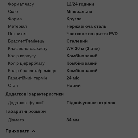
Формат часу
12/24 години
Скло
Мінеральне
Форма
Кругла
Матеріал
Нержавіюча сталь
Покриття
Часткове покриття PVD
Браслет/Ремінець
Сталевий
Клас вологозахисту
WR 30 м (3 атм)
Колір корпусу
Комбінований
Колір циферблату
Комбінований
Колір браслета/ремінця
Комбінований
Гарантійний термін
24 міс
Стан
Новий
Додаткові характеристики
Додаткові функції
Підсвічування стрілок
Габаритні розміри
Діаметр
34 мм
Приховати