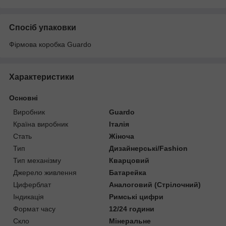
Спосіб упаковки
Фірмова коробка Guardo
Характеристики
Основні
Виробник
Guardo
Країна виробник
Італія
Стать
Жіноча
Тип
Дизайнерські/Fashion
Тип механізму
Кварцовий
Джерело живлення
Батарейка
Циферблат
Аналоговий (Стрілочний)
Індикація
Римські цифри
Формат часу
12/24 години
Скло
Мінеральне