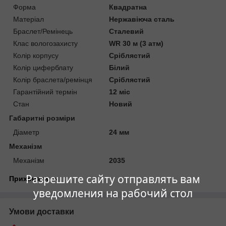
Форма
Квадратна
Матеріал
Нержавіюча сталь
Браслет/Ремінець
Сталевий
Клас вологозахисту
WR 30 м (3 атм)
Колір корпусу
Сріблястий
Колір циферблату
Білий
Колір браслета/ремінця
Сріблястий
Гарантійний термін
12 міс
Стан
Новий
Габаритні розміри
Діаметр
24 мм
Механізм
Механізм
2035
Разрешите сайту отправлять вам
Приховати
уведомления на рабочий стол
Умови доставки