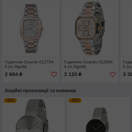
Годинник Guardo 012754-
Годинник Guardo 012694-
Годи
5 (m.RgsW)
4 (m.RgsW)
5 (m
2 604
3 120
3 3
₴
₴
Акційні пропозиції та новинки
–50%
–50%