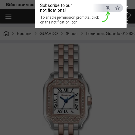
×
Війсковим знижка -15%. Безкоштовна доставка
Subscribe to our
notifications!
To enable permission prompts, click
ESC
on the notification icon
Бренди
GUARDO
Жіночі
Годинник Guardo 01283