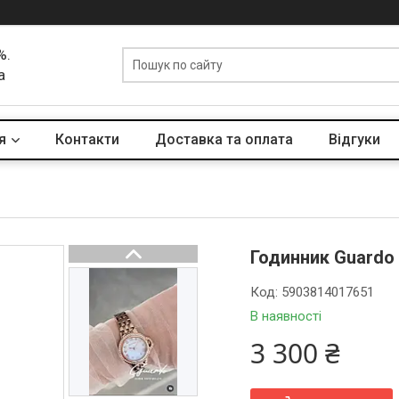
%.
а
я
Контакти
Доставка та оплата
Вiдгуки
Годинник Guardo
Код:
5903814017651
В наявності
3 300 ₴