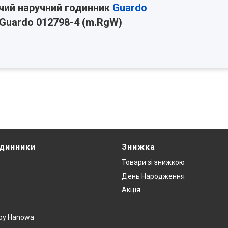
чий наручний годинник
Guardo
Guardo 012798-4 (m.RgW)
одинники
Знижка
Товари зi знижкою
День Народження
Акція
y by Hanowa