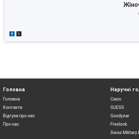
Жіно
Головна
Наручнi г
Головна
Casio
Контакти
GUESS
Вiдгуки про нас
Goodyear
Про нас
Freelook
Swiss Militar