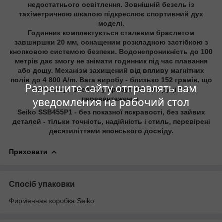
недостатнього освітлення. Зовнішній безель із
тахіметричною шкалою підкреслює спортивний дух
моделі.
Годинник комплектується сталевим браслетом
завширшки 20 мм, оснащеним розкладною застібкою з
кнопковою системою безпеки. Водонепроникність до 100
метрів дає змогу не знімати годинник під час плавання
або дощу. Механізм захищений від впливу магнітних
полів до 4 800 A/m. Вага виробу - близько 152 грамів,
що
Разрешите сайту отправлять вам
забезпечує впевнену присутність на руці без
перевантаження.
уведомления на рабочий стол
Seiko SSB455P1 - без показної яскравості, без зайвих
деталей - тільки точність, надійність і стиль, перевірені
десятиліттями японського досвіду.
Приховати
Спосіб упаковки
Фирменная коробка Seiko