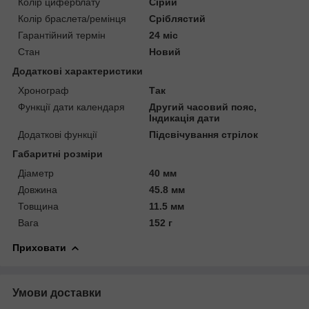
Колір циферблату
Сірий
Колір браслета/ремінця
Сріблястий
Гарантійний термін
24 міс
Стан
Новий
Додаткові характеристики
Хронограф
Так
Функції дати календаря
Другий часовий пояс,
Індикація дати
Додаткові функції
Підсвічування стрілок
Габаритні розміри
Діаметр
40 мм
Довжина
45.8 мм
Товщина
11.5 мм
Вага
152 г
Приховати
Умови доставки