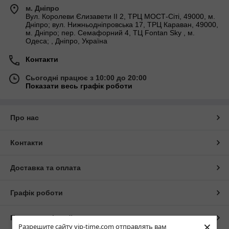
м. Дніпро
Вул. Королеви Єлизавети ІІ 2, ТРЦ МОСТ-Сіті, 49000, м.
Дніпро; вул. Нижньодніпровська 17, ТРЦ Караван, 49000,
м. Дніпро; пер. Семафорний 4, ТЦ Fontan Sky , м.
Одеса; , Дніпро, Україна
Контакти
Сьогодні працює з 10:00 до 20:00
Показати весь графік роботи
Про нас
Контакти
Доставка та оплата
Графік роботи
Повна версія сайту
×
Разрешите сайту vip-time.com отправлять вам