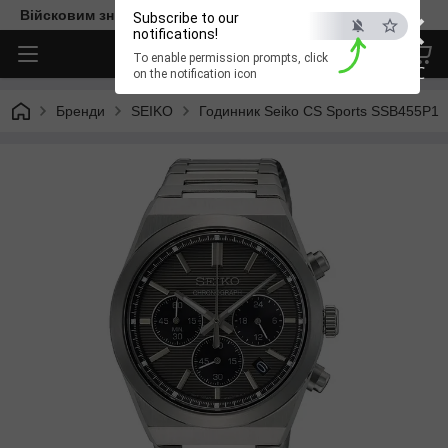
×
Війсковим знижка -15%. Безкоштовна доставка
Subscribe to our
notifications!
To enable permission prompts, click
ESC
on the notification icon
Бренди
SEIKO
Годинник Seiko CS Sports SSB455P1