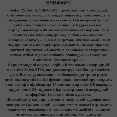
SSB455P1
Seiko CS Sports SSB455P1 - це чоловічий хронограф,
створений для тих, хто віддає перевагу практичності в
поєднанні з лаконічним дизайном. Він не кричить про
себе - він працює чітко, точно і в будь-який час.
Корпус діаметром 40 мм виготовлений із нержавіючої
сталі та має класичну форму з плавними лініями.
Товщина корпусу - 11,5 мм, відстань між вушками - 45,8
мм, що робить посадку зручною навіть на середньому
зап'ясті. Фронтальна частина захищена сапфіровим
склом, стійким до механічних пошкоджень і зберігає
видимість без спотворень.
Серцем моделі слугує надійний японський кварцовий
механізм Seiko 8T63, що демонструє стабільну точність
до ±15 секунд на місяць і забезпечує до трьох років
автономної роботи. До функціонального набору входить
хронограф з відліком до 60 хвилин з кроком 1/5 секунди,
додатковий 24-годинний індикатор, малий секундний
циферблат і окреме вікно з датою.
Циферблат у кольорі антрацит виконаний з делікатною
текстурою і доповнений накладними мітками і стрілками,
покритими люмінесцентним складом LumiBrite, завдяки
чому час залишається читабельним навіть за