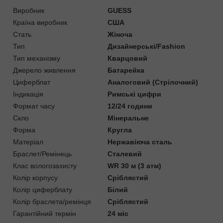
Виробник
GUESS
Країна виробник
США
Стать
Жіноча
Тип
Дизайнерські/Fashion
Тип механізму
Кварцовий
Джерело живлення
Батарейка
Циферблат
Аналоговий (Стрілочний)
Індикація
Римські цифри
Формат часу
12/24 години
Скло
Мінеральне
Форма
Кругла
Матеріал
Нержавіюча сталь
Браслет/Ремінець
Сталевий
Клас вологозахисту
WR 30 м (3 атм)
Колір корпусу
Сріблястий
Колір циферблату
Білий
Колір браслета/ремінця
Сріблястий
Гарантійний термін
24 міс