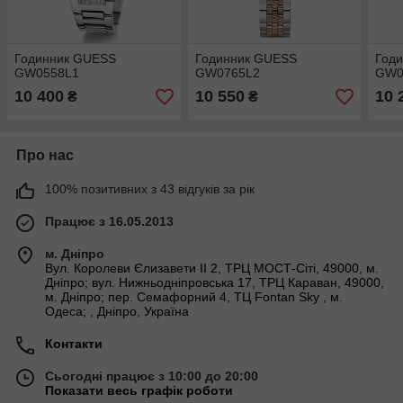
Годинник GUESS
Годинник GUESS
Год
GW0558L1
GW0765L2
GW0
10 400
10 550
10 
₴
₴
Про нас
100% позитивних з 43 відгуків за рік
Працює з 16.05.2013
м. Дніпро
Вул. Королеви Єлизавети ІІ 2, ТРЦ МОСТ-Сіті, 49000, м.
Дніпро; вул. Нижньодніпровська 17, ТРЦ Караван, 49000,
м. Дніпро; пер. Семафорний 4, ТЦ Fontan Sky , м.
Одеса; , Дніпро, Україна
Контакти
Сьогодні працює з 10:00 до 20:00
Показати весь графік роботи