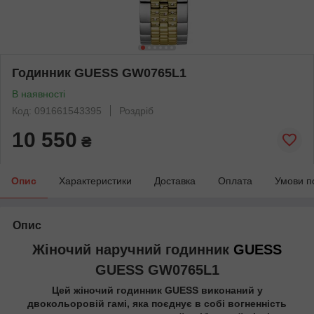
Годинник GUESS GW0765L1
В наявності
Код: 091661543395
Роздріб
10 550
₴
Опис
Характеристики
Доставка
Оплата
Умови п
Опис
Жіночий наручний годинник
GUESS
GUESS GW0765L1
Цей жіночий годинник GUESS виконаний у
двокольоровій гамі, яка поєднує в собі вогненність