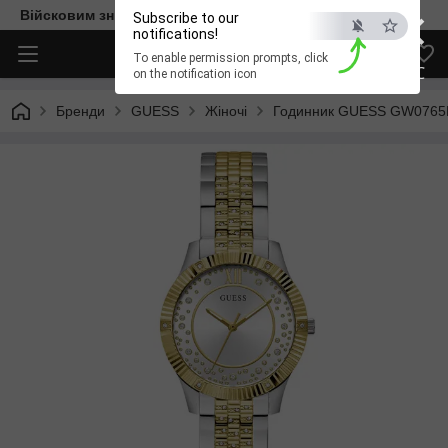
×
Війсковим знижка -15%. Безкоштовна доставка
Subscribe to our
notifications!
To enable permission prompts, click
ESC
on the notification icon
Бренди
GUESS
Жіночі
Годинник GUESS GW0765