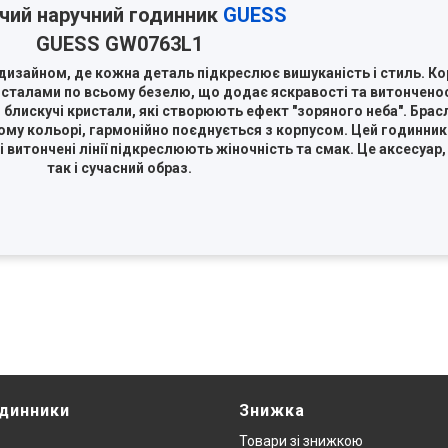
чий наручний годинник
GUESS
GUESS GW0763L1
изайном, де кожна деталь підкреслює вишуканість і стиль. Кор
исталами по всьому безелю, що додає яскравості та витонченос
блискучі кристали, які створюють ефект "зоряного неба". Брас
ому кольорі, гармонійно поєднується з корпусом. Цей годинник
 і витончені лінії підкреслюють жіночність та смак. Це аксесуар
так і сучасний образ.
одинники
Знижка
Товари зi знижкою