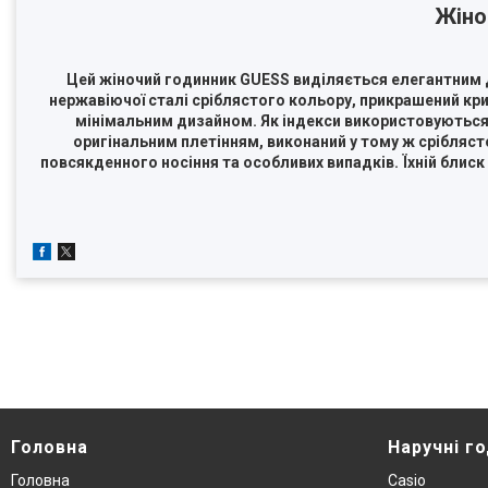
Жіно
Цей жіночий годинник GUESS виділяється елегантним д
нержавіючої сталі сріблястого кольору, прикрашений кр
мінімальним дизайном. Як індекси використовуються 
оригінальним плетінням, виконаний у тому ж срібляст
повсякденного носіння та особливих випадків. Їхній блиск
Головна
Наручнi г
Головна
Casio