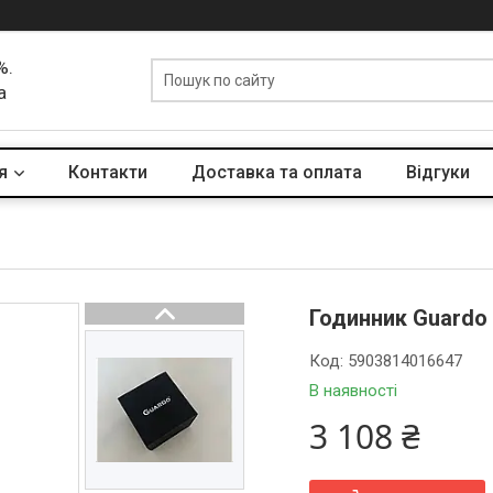
%.
а
я
Контакти
Доставка та оплата
Вiдгуки
Годинник Guardo 
Код:
5903814016647
В наявності
3 108 ₴