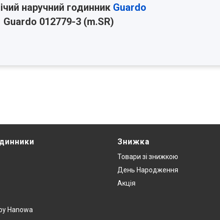
ічий наручний годинник
Guardo
Guardo 012779-3 (m.SR)
одинники
Знижка
Товари зi знижкою
День Народження
Акція
y by Hanowa