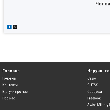
Чолов
Головна
Наручнi г
Головна
Casio
Контакти
GUESS
Вiдгуки про нас
Goodyear
Про нас
Freelook
Swiss Militar