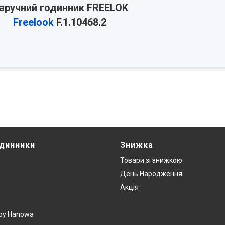
аручний годинник FREELOK
Freelook
F.1.10468.2
одинники
Знижка
Товари зi знижкою
День Народження
Акція
y by Hanowa