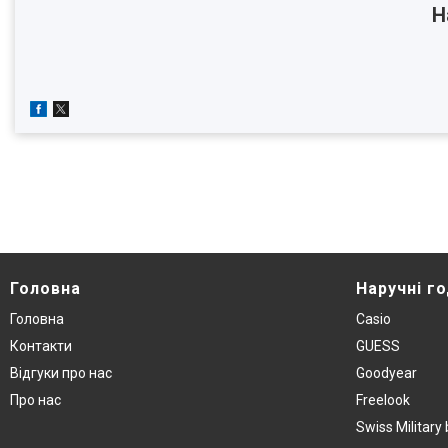
Н
Головна
Наручнi г
Головна
Casio
Контакти
GUESS
Вiдгуки про нас
Goodyear
Про нас
Freelook
Swiss Militar