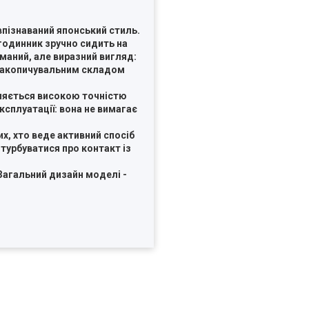
 впізнаваний японський стиль.
 годинник зручно сидить на
маний, але виразний вигляд:
лонакопичувальним складом
зняється високою точністю
ксплуатації: вона не вимагає
х, хто веде активний спосіб
 турбуватися про контакт із
Загальний дизайн моделі -