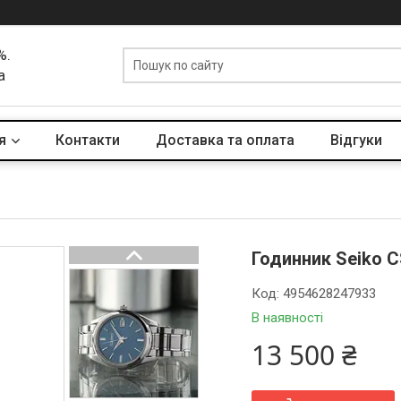
%.
а
я
Контакти
Доставка та оплата
Вiдгуки
Годинник Seiko 
Код:
4954628247933
В наявності
13 500 ₴