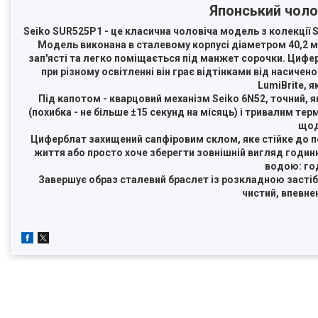
Японський чоло
Seiko SUR525P1 - це класична чоловіча модель з колекції S
Модель виконана в сталевому корпусі діаметром 40,2 мм
зап'ясті та легко поміщається під манжет сорочки. Цифе
при різному освітленні він грає відтінками від насиче
LumiBrite, я
Під капотом - кварцовий механізм Seiko 6N52, точний, 
(похибка - не більше ±15 секунд на місяць) і тривалим тер
щод
Циферблат захищений сапфіровим склом, яке стійке до по
життя або просто хоче зберегти зовнішній вигляд годинни
водою: год
Завершує образ сталевий браслет із розкладною застібк
чистий, впевнен