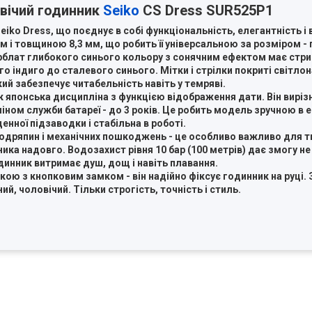
вічий годинник
Seiko
CS Dress SUR525P1
eiko Dress, що поєднує в собі функціональність, елегантність і
 і товщиною 8,3 мм, що робить її універсальною за розміром -
рблат глибокого синього кольору з сонячним ефектом має стри
ного індиго до сталевого синього. Мітки і стрілки покриті світ
кий забезпечує читабельність навіть у темряві.
як японська дисципліна з функцією відображення дати. Він вирі
міном служби батареї - до 3 років. Це робить модель зручною в е
енної підзаводки і стабільна в роботі.
дряпин і механічних пошкоджень - це особливо важливо для ти
ка надовго. Водозахист рівня 10 бар (100 метрів) дає змогу не
инник витримає душ, дощ і навіть плавання.
ою з кнопковим замком - він надійно фіксує годинник на руці. 
ий, чоловічий. Тільки строгість, точність і стиль.