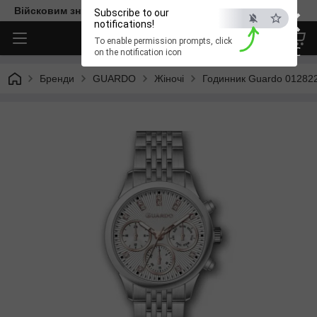
×
Війсковим знижка -15%. Безкоштовна доставка
Subscribe to our
notifications!
To enable permission prompts, click
ESC
on the notification icon
Бренди
GUARDO
Жіночі
Годинник Guardo 01282