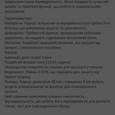
підкреслити свою індивідуальність. Вони поєднують сучасний
дизайн та практичні функції, що робить їх універсальним
аксесуаром.
Характеристики:
Матеріали: Корпус та браслет із нержавіючої сталі сріблястого
кольору, що забезпечує міцність та довговічність.
Циферблат: Сріблястий відтінок, прикрашений кубічними
цирконами, які надають годинникам витончений блиск.
Механізм: Надійний кварцовий механізм, що працює від
батареї, з мінімальною похибкою.
Функції:
Індикація дати та дня тижня.
Подвійний формат часу (12/24 години).
Люмісцентне покриття на стрілках для зручності у темряві.
Водозахист: Рівень 3 ATM, що підходить для захисту від
бризок та дощу.
Розміри: Корпус діаметром 38 мм і товщиною 9 мм робить
модель універсальною та зручною для повсякденного
носіння.
Цей годинник гармонійно поєднує елегантність і
функціональність, що робить його відповідним як для ділового
стилю, так і для повсякденного образу.