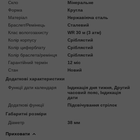
Скло
Мінеральне
Форма
Кругла
Матеріал
Нержавіюча сталь
Браслет/Ремінець
Сталевий
Клас вологозахисту
WR 30 м (3 атм)
Колір корпусу
Сріблястий
Колір циферблату
Сріблястий
Колір браслета/ремінця
Сріблястий
Гарантійний термін
12 міс
Стан
Новий
Додаткові характеристики
Функції дати календаря
Індикація дня тижня, Другий
часовий пояс, Індикація
дати
Додаткові функції
Підсвічування стрілок
Габаритні розміри
Діаметр
38 мм
Приховати