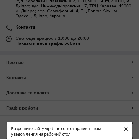
Вул. Королеви Єлизавети ІІ 2, ТРЦ МОСТ-Сіті, 49000, м.
Дніпро; вул. Нижньодніпровська 17, ТРЦ Караван, 49000,
м. Дніпро; пер. Семафорний 4, ТЦ Fontan Sky , м.
Одеса; , Дніпро, Україна
Контакти
Сьогодні працює з 10:00 до 20:00
Показати весь графік роботи
Про нас
Контакти
Доставка та оплата
Графік роботи
Повна версія сайту
×
Разрешите сайту vip-time.com отправлять вам
уведомления на рабочий стол
Сайт створено на маркетплейсі
Prom.ua