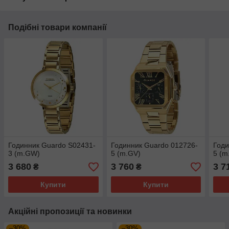
Подібні товари компанії
Годинник Guardo S02431-
Годинник Guardo 012726-
Годи
3 (m.GW)
5 (m.GV)
5 (m
3 680
3 760
3 7
₴
₴
Купити
Купити
Акційні пропозиції та новинки
–30%
–30%