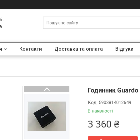
%.
а
я
Контакти
Доставка та оплата
Вiдгуки
Годинник Guardo 
Код:
5903814012649
В наявності
3 360 ₴