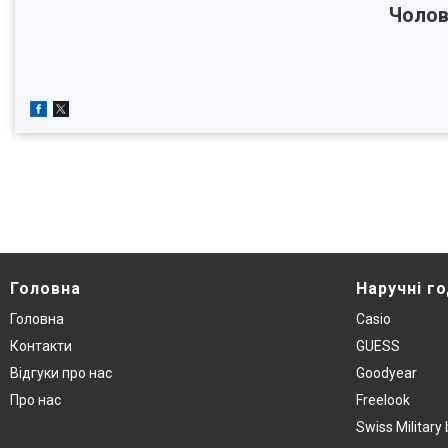
Чолов
Головна
Наручнi г
Головна
Casio
Контакти
GUESS
Вiдгуки про нас
Goodyear
Про нас
Freelook
Swiss Militar