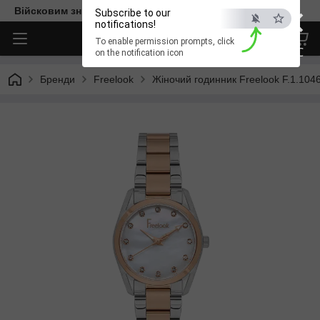
×
Війсковим знижка -15%. Безкоштовна доставка
Subscribe to our
notifications!
To enable permission prompts, click
ESC
on the notification icon
Бренди
Freelook
Жіночий годинник Freelook F.1.104