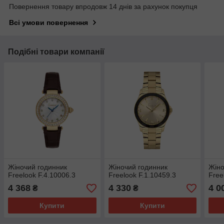
Повернення товару впродовж 14 днів за рахунок покупця
Всі умови повернення
Подібні товари компанії
Жіночий годинник
Жіночий годинник
Жіно
Freelook F.4.10006.3
Freelook F.1.10459.3
Free
4 368
4 330
4 0
₴
₴
Купити
Купити