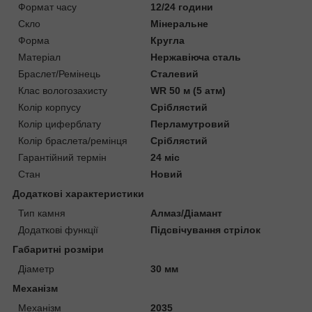
Формат часу
12/24 години
Скло
Мінеральне
Форма
Кругла
Матеріал
Нержавіюча сталь
Браслет/Ремінець
Сталевий
Клас вологозахисту
WR 50 м (5 атм)
Колір корпусу
Сріблястий
Колір циферблату
Перламутровий
Колір браслета/ремінця
Сріблястий
Гарантійний термін
24 міс
Стан
Новий
Додаткові характеристики
Тип камня
Алмаз/Діамант
Додаткові функції
Підсвічування стрілок
Габаритні розміри
Діаметр
30 мм
Механізм
Механізм
2035