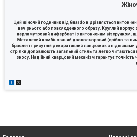
Жіно
Цей жіночий годинник від Guardo відрізняється витонче
вечірнього або повсякденного образу. Круглий корпус
перламутровий циферблат із витонченим візерунком, щ
Металевий комбінований двокольоровий (срібло та лим
браслеті присутній декоративний ланцюжок з підвісками у
стрілки доповнюють загальний стиль та легко читаються на
зносу. Надійний кварцовий механізм гарантує точність