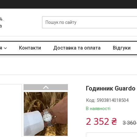
%.
а
я
Контакти
Доставка та оплата
Вiдгуки
Годинник Guardo
Код:
5903814018504
В наявності
2 352 ₴
3 360