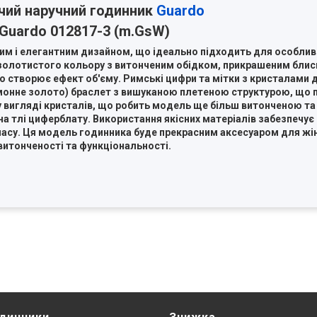
чий наручний годинник
Guardo
Guardo 012817-3 (m.GsW)
ним і елегантним дизайном, що ідеально підходить для особлив
 золотистого кольору з витонченим обідком, прикрашеним блис
о створює ефект об'єму. Римські цифри та мітки з кристалами
онне золото) браслет з вишуканою плетеною структурою, що п
 вигляді кристалів, що робить модель ще більш витонченою та 
 тлі циферблату. Використання якісних матеріалів забезпечує д
 часу. Ця модель годинника буде прекрасним аксесуаром для жін
витонченості та функціональності.