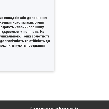
их випадків або доповнення
кучими кристалами. Білий
 додають класичного шику.
ідкреслює жіночність. На
унікальною. Тонкі золотисті
овговічність та стійкість до
ок, які цінують поєднання