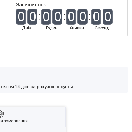
Залишилось
0
0
0
0
0
0
0
0
Днів
Годин
Хвилин
Секунд
ротягом 14 днів
за рахунок покупця
ля замовлення