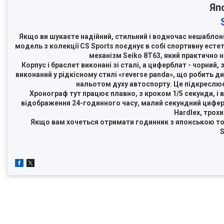
Яп
Якщо ви шукаєте надійний, стильний і водночас нешаблон
модель з колекції CS Sports поєднує в собі спортивну естет
механізм Seiko 8T63, який практично н
Корпус і браслет виконані зі сталі, а циферблат - чорни
виконаний у рідкісному стилі «reverse panda», що робить д
нальотом духу автоспорту. Це підкреслює
Хронограф тут працює плавно, з кроком 1/5 секунди, і в
відображення 24-годинного часу, малий секундний циферб
Hardlex, трох
Якщо вам хочеться отримати годинник з японською точ
S