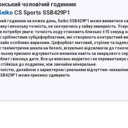
онський чоловічий годинник
Seiko
CS Sports SSB429P1
ний годинник на кожен день, Seiko SSB429P1 може виявитися са
ику і японську точність, не скочуючись у зайву химерність. Усе
е потребує уваги: точність ходу становить близько ±15 секунд н
й, зі сріблястими субциферблатами, які створюють контрастний в
изайн особливо виразним. Циферблат матовий, стрілки та індекси 
 тахіметрична шкала на безелі, візуально відсилаючи до гоночн
 ньому приємно відчувається механіка навіть за кварцового серц
лат і віконце дати. Все це вписано акуратно і не перевантажує
и стійкіше до подряпин, ніж звичайне мінеральне.
ністю, дизайном з характером і реальним відчуттям «механіки
SB429P1 може приємно здивувати.