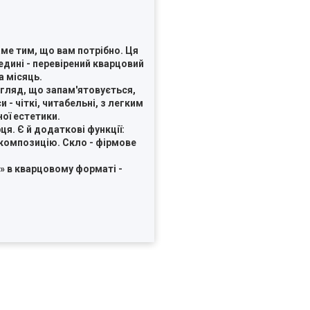
ме тим, що вам потрібно. Ця
редині - перевірений кварцовий
а місяць.
игляд, що запам'ятовується,
- чіткі, читабельні, з легким
ої естетики.
я. Є й додаткові функції:
 композицію. Скло - фірмове
» в кварцовому форматі -