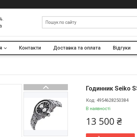
%.
а
я
Контакти
Доставка та оплата
Вiдгуки
Годинник Seiko 
Код:
4954628250384
В наявності
13 500 ₴