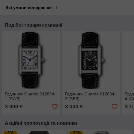
Всі умови повернення
Подібні товари компанії
Годинник Guardo 012834-
Годинник Guardo 012834-
Годи
1 (SWB)
2 (SBB)
4 (G
3 000
3 000
3 1
₴
₴
Акційні пропозиції та новинки
–50%
–50%