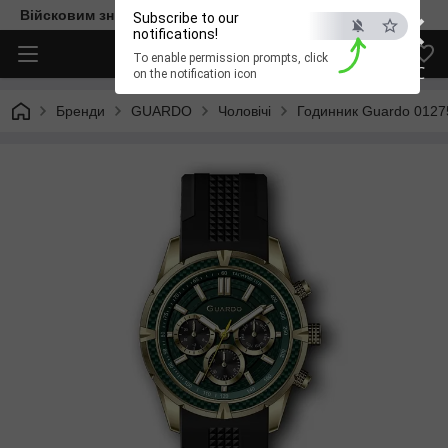
×
Війсковим знижка -15%. Безкоштовна доставка
Subscribe to our
notifications!
To enable permission prompts, click
ESC
on the notification icon
Бренди
GUARDO
Чоловічі
Годинник Guardo 0127