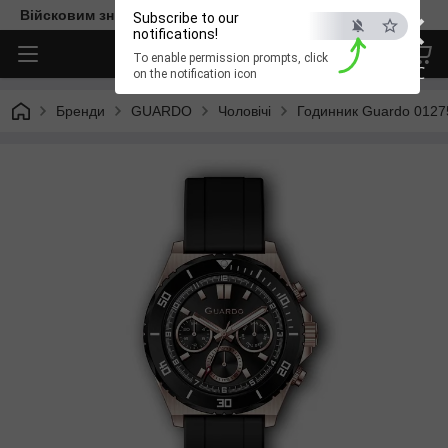
×
Війсковим знижка -15%. Безкоштовна доставка
Subscribe to our
notifications!
To enable permission prompts, click
ESC
on the notification icon
Бренди
GUARDO
Чоловічі
Годинник Guardo 0127