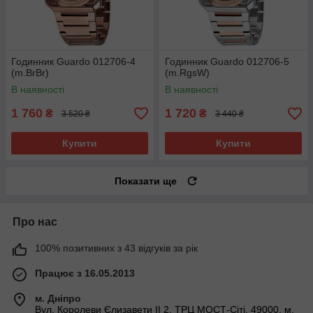
Годинник Guardo 012706-4
Годинник Guardo 012706-5
(m.BrBr)
(m.RgsW)
В наявності
В наявності
1 760
1 720
₴
₴
3 520 ₴
3 440 ₴
Купити
Купити
Показати ще
Про нас
100% позитивних з 43 відгуків за рік
Працює з 16.05.2013
м. Дніпро
Вул. Королеви Єлизавети ІІ 2, ТРЦ МОСТ-Сіті, 49000, м.