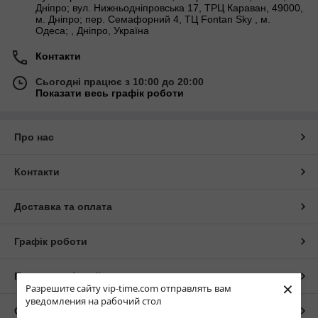
Дніпро; вул. Нижньодніпровська 17, ТРЦ Караван, 49000,
м. Дніпро; пер. Семафорний 4, ТЦ Fontan Sky , м.
Одеса; , Дніпро, Україна
Контакти
Сьогодні працює з 10:00 до 20:00
Показати весь графік роботи
Про нас
Контакти
Доставка та оплата
Графік роботи
Повна версія сайту
×
Разрешите сайту vip-time.com отправлять вам
уведомления на рабочий стол
Сайт створено на маркетплейсі
Prom.ua