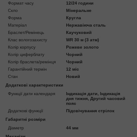
Формат часу
12/24 години
Скло
Мінеральне
Форма
Кругла
Матеріал
Нержавіюча сталь
Браслет/Ремінець
Каучуковий
Клас вологозахисту
WR 30 м (3 атм)
Колір корпусу
Рожеве золото
Колір циферблату
Чорний
Колір браслета/ремінця
Чорний
Гарантійний термін
12 міс
Стан
Новий
Додаткові характеристики
Функції дати календаря
Індикація дати, Індикація
дня тижня, Другий часовий
пояс
Додаткові функції
Підсвічування стрілок
Габаритні розміри
Діаметр
44 мм
Механізм