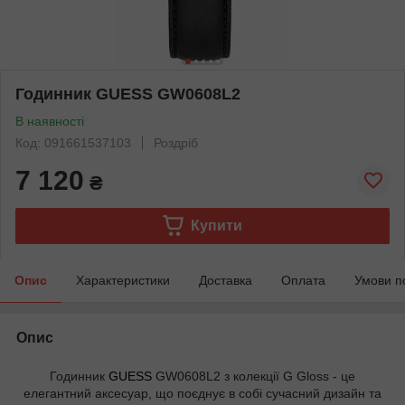
Годинник GUESS GW0608L2
В наявності
Код: 091661537103
Роздріб
7 120
₴
Купити
Опис
Характеристики
Доставка
Оплата
Умови п
Опис
Годинник
GUESS
GW0608L2 з колекції G Gloss - це
елегантний аксесуар, що поєднує в собі сучасний дизайн та