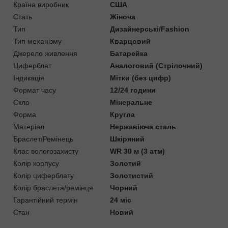
Країна виробник
США
Стать
Жіноча
Тип
Дизайнерські/Fashion
Тип механізму
Кварцовий
Джерело живлення
Батарейка
Циферблат
Аналоговий (Стрілочний)
Індикація
Мітки (без цифр)
Формат часу
12/24 години
Скло
Мінеральне
Форма
Кругла
Матеріал
Нержавіюча сталь
Браслет/Ремінець
Шкіряний
Клас вологозахисту
WR 30 м (3 атм)
Колір корпусу
Золотий
Колір циферблату
Золотистий
Колір браслета/ремінця
Чорний
Гарантійний термін
24 міс
Стан
Новий