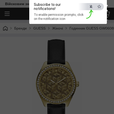
×
Війсковим знижка -15%. Безкоштовна доставка
Subscribe to our
notifications!
To enable permission prompts, click
ESC
on the notification icon
Бренди
GUESS
Жіночі
Годинник GUESS GW0608