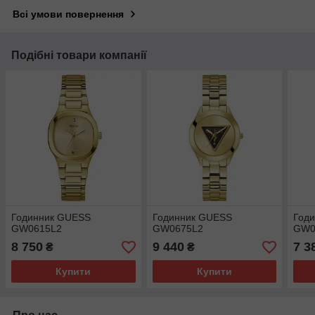
Всі умови повернення
Подібні товари компанії
Годинник GUESS
Годинник GUESS
Год
GW0615L2
GW0675L2
GW0
8 750
9 440
7 3
₴
₴
Купити
Купити