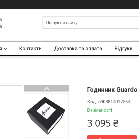
%.
а
я
Контакти
Доставка та оплата
Вiдгуки
Годинник Guardo
Код:
5903814012564
В наявності
3 095 ₴