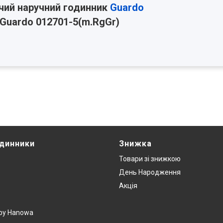
чий наручний годинник
Guardo
Guardo 012701-5(m.RgGr)
одинники
Знижка
Товари зi знижкою
День Народження
Акція
y by Hanowa