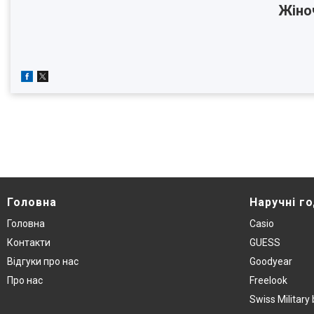
Жіно
Головна
Наручнi г
Головна
Casio
Контакти
GUESS
Вiдгуки про нас
Goodyear
Про нас
Freelook
Swiss Militar