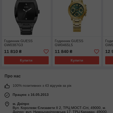
Годинник GUESS
Годинник GUESS
Год
GW0387G3
GW0465L5
GW0
11 810
11 840
12 
₴
₴
Купити
Купити
Про нас
100% позитивних з 43 відгуків за рік
Працює з 16.05.2013
м. Дніпро
Вул. Королеви Єлизавети ІІ 2, ТРЦ МОСТ-Сіті, 49000, м.
Дніпро; вул. Нижньодніпровська 17, ТРЦ Караван, 49000,