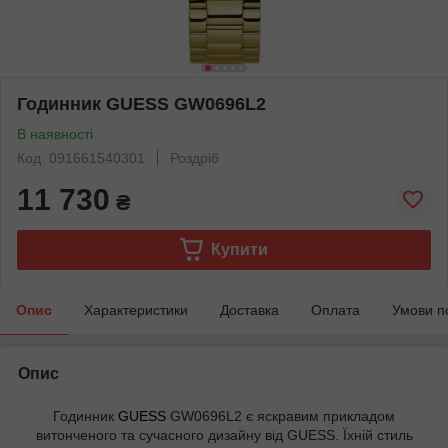
Годинник GUESS GW0696L2
В наявності
Код: 091661540301
Роздріб
11 730
₴
Купити
Опис
Характеристики
Доставка
Оплата
Умови п
Опис
Годинник
GUESS
GW0696L2 є яскравим прикладом
витонченого та сучасного дизайну від GUESS. Їхній стиль