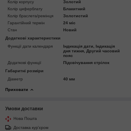
Колір корпусу
Золотий
Колір циферблату
Блакитний
Колір браслета/ремінця
Золотистий
Гарантійний термін
24 міс
Стан
Новий
Додаткові характеристики
Функції дати календаря
Індикація дати, Індикація
дня тижня, Другий часовий
пояс
Додаткові функції
Підсвічування стрілок
Габаритні розміри
Діаметр
40 мм
Приховати
Умови доставки
Нова Пошта
Доставка кур'єром