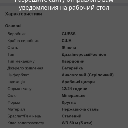
уведомления на рабочий стол
Характеристики
Основні
Виробник
GUESS
Країна виробник
США
Стать
Жіноча
Тип
Дизайнерські/Fashion
Тип механізму
Кварцовий
Джерело живлення
Батарейка
Циферблат
Аналоговий (Стрілочний)
Індикація
Арабські цифри
Формат часу
12/24 години
Скло
Мінеральне
Форма
Кругла
Матеріал
Нержавіюча сталь
Браслет/Ремінець
Сталевий
Клас вологозахисту
WR 50 м (5 атм)