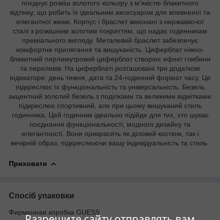
поєднує розкіш золотого кольору з м'якістю блакитного
відтінку, що робить їх ідеальним аксесуаром для впевненої та
елегантної жінки. Корпус і браслет виконані з нержавіючої
сталі з розкішним золотим покриттям, що надає годинникам
преміального вигляду. Металевий браслет забезпечує
комфортне прилягання та вишуканість. Циферблат ніжно-
блакитний перламутровий циферблат створює ефект глибини
та переливів. На циферблаті розташовані три додаткові
індикатори: день тижня, дата та 24-годинний формат часу. Це
підкреслює їх функціональність та універсальність. Безель
акцентний золотий безель з поділками та великими відмітками
підкреслює спортивний, але при цьому вишуканий стиль
годинника. Цей годинник ідеально підійде для тих, хто шукає
поєднання функціональності, модного дизайну та
елегантності. Вони прикрасять як діловий костюм, так і
вечірній образ, підкреслюючи вашу індивідуальність та стиль.
Приховати
Спосіб упаковки
Фирменная коробка GUESS
Разрешите сайту отправлять вам