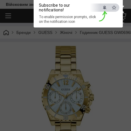
×
Війсковим знижка -15%. Безкоштовна доставка
Subscribe to our
notifications!
To enable permission prompts, click
ESC
on the notification icon
Бренди
GUESS
Жіночі
Годинник GUESS GW0696