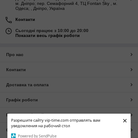
м. Дніпро; пер. Семафорний 4, ТЦ Fontan Sky , м.
Одеса; , Дніпро, Україна
Контакти
Сьогодні працює з 10:00 до 20:00
Показати весь графік роботи
Про нас
Контакти
Доставка та оплата
Графік роботи
Повна версія сайту
×
Разрешите сайту vip-time.com отправлять вам
уведомления на рабочий стол
Сайт створено на маркетплейсі
Prom.ua
Powered by SendPulse