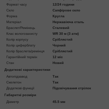
Формат часу
12/24 години
Скло
Сапфірове скло
Форма
Кругла
Матеріал
Нержавіюча сталь
Браслет/Ремінець
Сталевий
Клас вологозахисту
WR 30 м (3 атм)
Колір корпусу
Сріблястий
Колір циферблату
Чорний
Колір браслета/ремінця
Сріблястий
Гарантійний термін
12 міс
Стан
Новий
Додаткові характеристики
Автопідзавод
Так
Скелетон
Так
Додаткові функції
Підсвічування стрілок
Габаритні розміри
Діаметр
45.5 мм