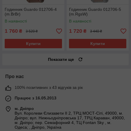
Годинник Guardo 012706-4
Годинник Guardo 012706-5
(m.BrBr)
(m.RgsW)
В наявності
В наявності
1 760
1 720
₴
₴
3 520 ₴
3 440 ₴
Купити
Купити
Показати ще
Про нас
100% позитивних з 43 відгуків за рік
Працює з 16.05.2013
м. Дніпро
Вул. Королеви Єлизавети ІІ 2, ТРЦ МОСТ-Сіті, 49000, м.
Дніпро; вул. Нижньодніпровська 17, ТРЦ Караван, 49000,
м. Дніпро; пер. Семафорний 4, ТЦ Fontan Sky , м.
Одеса; , Дніпро, Україна