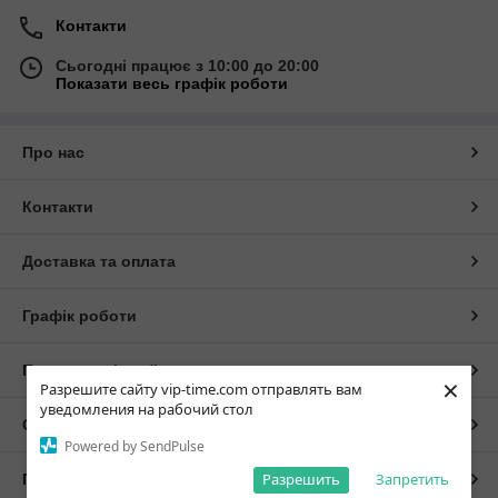
Контакти
Сьогодні працює з 10:00 до 20:00
Показати весь графік роботи
Про нас
Контакти
Доставка та оплата
Графік роботи
Повна версія сайту
×
Разрешите сайту vip-time.com отправлять вам
уведомления на рабочий стол
Сайт створено на маркетплейсі
Prom.ua
Powered by SendPulse
Разрешить
Запретить
Політика конфіденційності