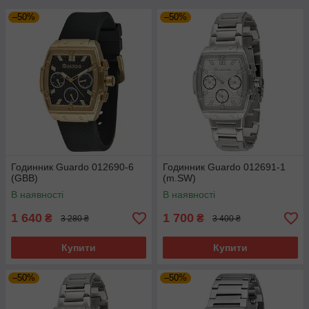
–50%
–50%
Годинник Guardo 012690-6
Годинник Guardo 012691-1
(GBB)
(m.SW)
В наявності
В наявності
1 640
1 700
₴
₴
3 280 ₴
3 400 ₴
Купити
Купити
–50%
–50%