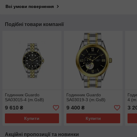
Всі умови повернення
Подібні товари компанії
Годинник Guardo
Годинник Guardo
Годи
SA03015-4 (m.GsB)
SA03019-3 (m.GsB)
4 (m
9 610
9 400
3 2
₴
₴
Купити
Купити
Акційні пропозиції та новинки