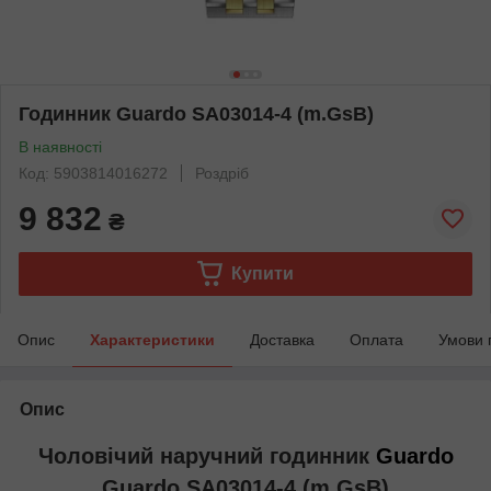
Годинник Guardo SA03014-4 (m.GsB)
В наявності
Код: 5903814016272
Роздріб
9 832
₴
Купити
Опис
Характеристики
Доставка
Оплата
Умови 
Опис
Чоловічий наручний годинник
Guardo
Guardo SA03014-4 (m.GsB)