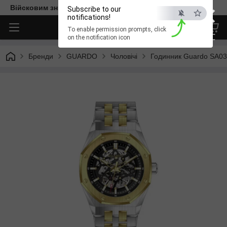
×
Війсковим знижка -15%. Безкоштовна доставка
Subscribe to our
notifications!
To enable permission prompts, click
ESC
on the notification icon
Бренди
GUARDO
Чоловічі
Годинник Guardo SA03