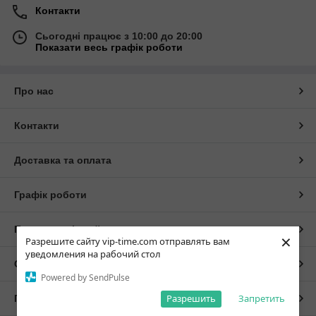
Контакти
Сьогодні працює з 10:00 до 20:00
Показати весь графік роботи
Про нас
Контакти
Доставка та оплата
Графік роботи
Повна версія сайту
×
Разрешите сайту vip-time.com отправлять вам
уведомления на рабочий стол
Сайт створено на маркетплейсі
Prom.ua
Powered by SendPulse
Разрешить
Запретить
Політика конфіденційності