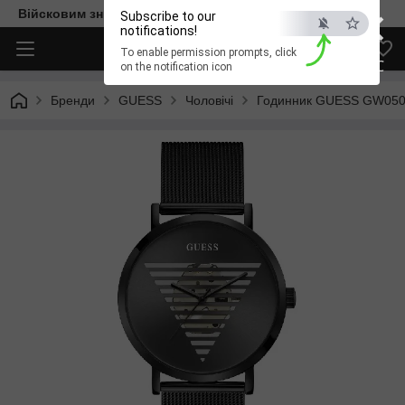
×
Війсковим знижка -15%. Безкоштовна доставка
Subscribe to our
notifications!
To enable permission prompts, click
ESC
on the notification icon
Бренди
GUESS
Чоловічі
Годинник GUESS GW05