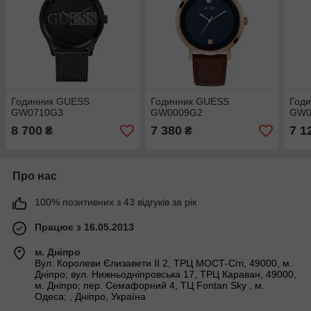
Годинник GUESS
Годинник GUESS
Год
GW0710G3
GW0009G2
GW0
8 700
7 380
7 1
₴
₴
Про нас
100% позитивних з 43 відгуків за рік
Працює з 16.05.2013
м. Дніпро
Вул. Королеви Єлизавети ІІ 2, ТРЦ МОСТ-Сіті, 49000, м.
Дніпро; вул. Нижньодніпровська 17, ТРЦ Караван, 49000,
м. Дніпро; пер. Семафорний 4, ТЦ Fontan Sky , м.
Одеса; , Дніпро, Україна