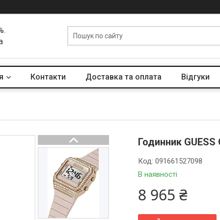
%.
а
я
Контакти
Доставка та оплата
Вiдгуки
Годинник GUESS
Код:
091661527098
В наявності
8 965 ₴