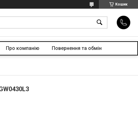
Кошик
Про компанiю
Повернення та обмін
 GW0430L3