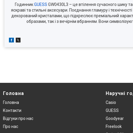
Годинник
GUESS
GW0430L3 – це втілення сучасного шику та 
яскраві та стильні аксесуари. Поєднання гламуру і технічност
декорований кристалами, що підкреслює преміальний характ
образами, так і з вечірнім вбранням. Вони символізу
Головна
Наручнi г
Головна
Casio
Контакти
GUESS
Вiдгуки про нас
Goodyear
Про нас
Freelook