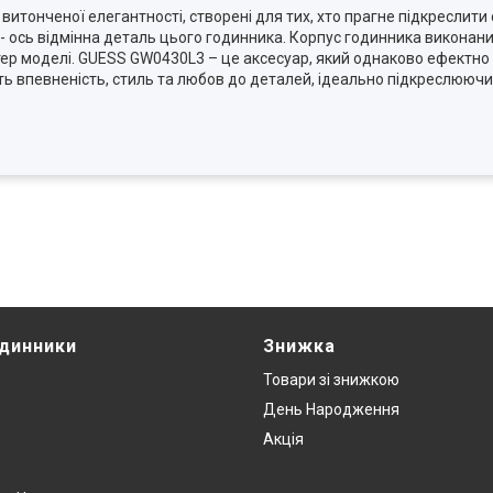
витонченої елегантності, створені для тих, хто прагне підкреслити
і - ось відмінна деталь цього годинника. Корпус годинника виконан
ер моделі. GUESS GW0430L3 – це аксесуар, який однаково ефектно 
ють впевненість, стиль та любов до деталей, ідеально підкреслюючи
одинники
Знижка
Товари зi знижкою
День Народження
Акція