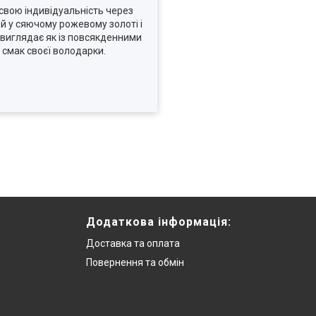
 свою індивідуальність через
ий у сяючому рожевому золоті і
виглядає як із повсякденними
 смак своєї володарки.
Додаткова інформацiя:
Доставка та оплата
Повернення та обмiн