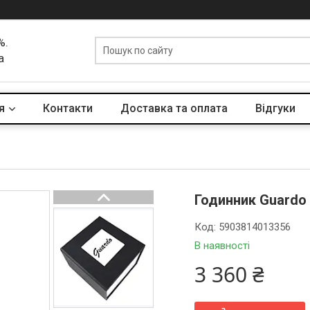
%.
а
я
Контакти
Доставка та оплата
Вiдгуки
Годинник Guardo 
Код:
5903814013356
В наявності
3 360 ₴