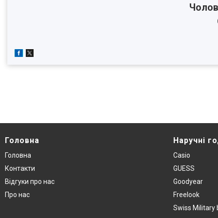
Чолов
Головна
Наручнi г
Головна
Casio
Контакти
GUESS
Вiдгуки про нас
Goodyear
Про нас
Freelook
Swiss Militar