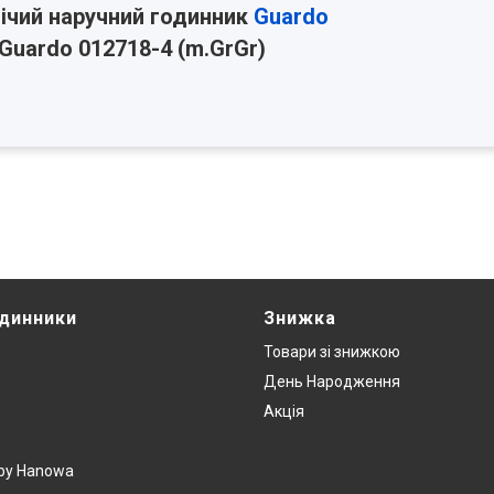
ічий наручний годинник
Guardo
Guardo 012718-4 (m.GrGr)
одинники
Знижка
Товари зi знижкою
День Народження
Акція
y by Hanowa