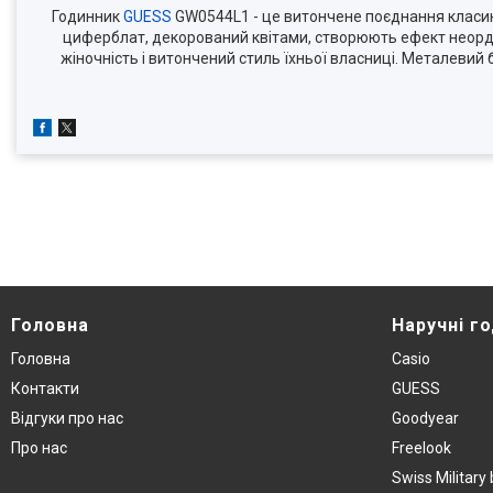
Годинник
GUESS
GW0544L1 - це витончене поєднання класики
циферблат, декорований квітами, створюють ефект неорд
жіночність і витончений стиль їхньої власниці. Металевий
Головна
Наручнi г
Головна
Casio
Контакти
GUESS
Вiдгуки про нас
Goodyear
Про нас
Freelook
Swiss Militar