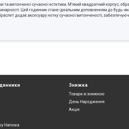
 та витонченої сучасної естетики. М'який квадратний корпус, обр
инарності. Цей годинник стане ідеальним доповненням до будь-як
 браслет додає аксесуару нотку сучасної витонченості, забезпечуюч
одинники
Знижка
Товари зi знижкою
День Народження
Акція
y by Hanowa