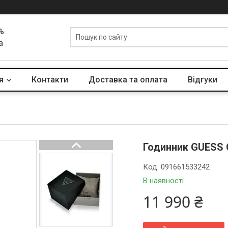
%.
а
я
Контакти
Доставка та оплата
Вiдгуки
Годинник GUESS
Код:
091661533242
В наявності
11 990 ₴