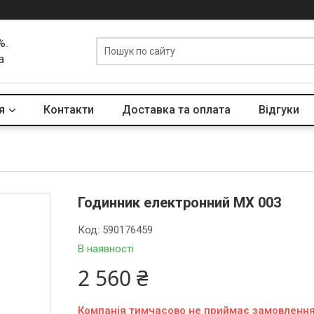
%.
а
я
Контакти
Доставка та оплата
Вiдгуки
Годинник електронний MX 003
Код:
590176459
В наявності
2 560 ₴
Компанія тимчасово не приймає замовленн