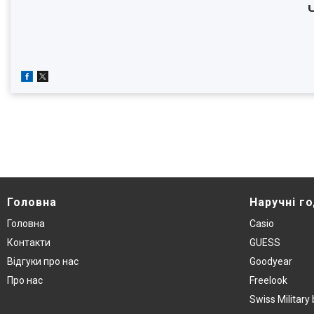
Головна
Наручнi г
Головна
Casio
Контакти
GUESS
Вiдгуки про нас
Goodyear
Про нас
Freelook
Swiss Militar