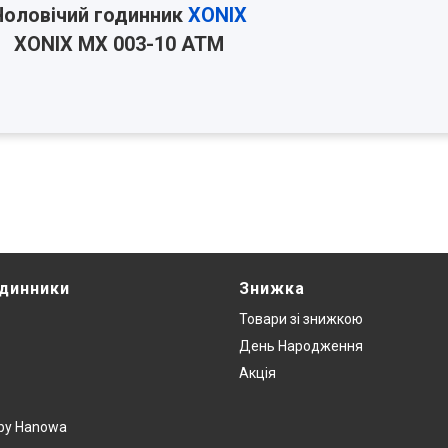
Чоловічий годинник
XONIX
XONIX MX 003-10 ATM
одинники
Знижка
Товари зi знижкою
День Народження
Акція
y by Hanowa