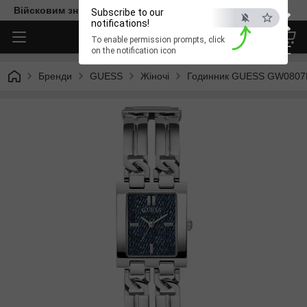
×
Війсковим знижка -15%. Безкоштовна доставка
Subscribe to our
notifications!
To enable permission prompts, click
ESC
on the notification icon
Бренди
GUESS
Жіночі
Годинник GUESS GW0807