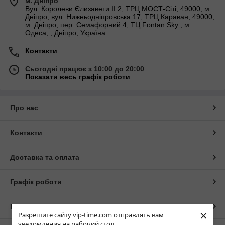
м. Дніпро
Вул. Королеви Єлизавети ІІ 2, ТРЦ МОСТ-Сіті, 49000, м.
Дніпро; вул. Нижньодніпровська 17, ТРЦ Караван, 49000,
м. Дніпро; пер. Семафорний 4, ТЦ Fontan Sky , м.
Одеса; , Дніпро, Україна
Контакти
Сьогодні працює з 10:00 до 20:00
Показати весь графік роботи
Про нас
Контакти
Доставка та оплата
Графік роботи
Повна версія сайту
×
Разрешите сайту vip-time.com отправлять вам
уведомления на рабочий стол