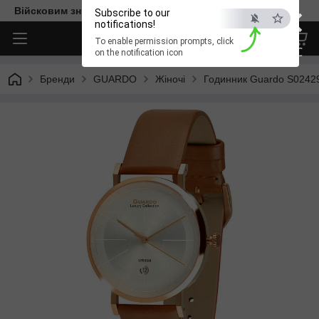
×
Війсковим знижка -15%. Безкоштовна доставка
Subscribe to our
notifications!
To enable permission prompts, click
ESC
on the notification icon
Бренди
GUARDO
Жіночі
Годинник Guardo S0242