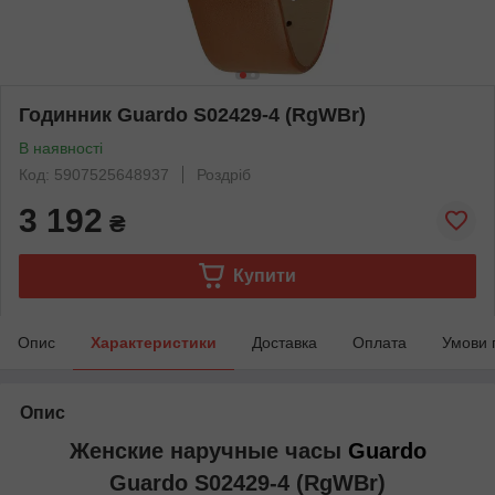
Годинник Guardo S02429-4 (RgWBr)
В наявності
Код: 5907525648937
Роздріб
3 192
₴
Купити
Опис
Характеристики
Доставка
Оплата
Умови 
Опис
Женские наручные часы
Guardo
Guardo S02429-4 (RgWBr)