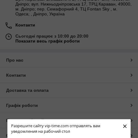
Дніпро; вул. Нижньодніпровська 17, ТРЦ Караван, 49000,
м. Дніпро; пер. Семафорний 4, ТЦ Fontan Sky , м.
Одеса; , Дніпро, Україна
Контакти
Сьогодні працює з 10:00 до 20:00
Показати весь графік роботи
Про нас
Контакти
Доставка та оплата
Графік роботи
Повна версія сайту
×
Разрешите сайту vip-time.com отправлять вам
уведомления на рабочий стол
Сайт створено на маркетплейсі
Prom.ua