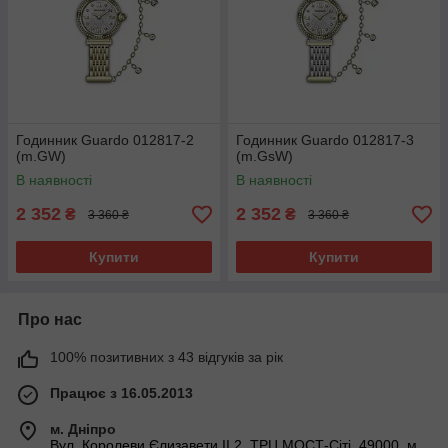
Годинник Guardo 012817-2
Годинник Guardo 012817-3
(m.GW)
(m.GsW)
В наявності
В наявності
2 352
2 352
₴
₴
3 360 ₴
3 360 ₴
Купити
Купити
Про нас
100% позитивних з 43 відгуків за рік
Працює з 16.05.2013
м. Дніпро
Вул. Королеви Єлизавети ІІ 2, ТРЦ МОСТ-Сіті, 49000, м.