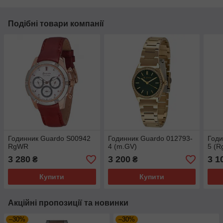
Подібні товари компанії
Годинник Guardo S00942
Годинник Guardo 012793-
Годи
RgWR
4 (m.GV)
5 (R
3 280
3 200
3 1
₴
₴
Купити
Купити
Акційні пропозиції та новинки
–30%
–30%