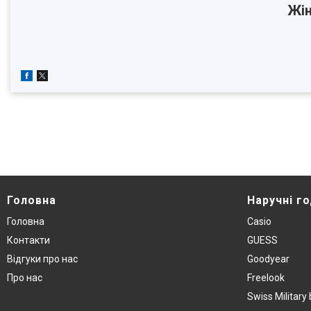
Жін
Головна
Наручнi г
Головна
Casio
Контакти
GUESS
Вiдгуки про нас
Goodyear
Про нас
Freelook
Swiss Militar