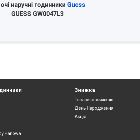
очі наручні годинники
Guess
GUESS
GW0047L3
одинники
Знижка
Товари зi знижкою
День Народження
Акція
y by Hanowa