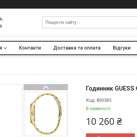
%.
а
я
Контакти
Доставка та оплата
Вiдгуки
Годинник GUESS
Код:
800385
В наявності
10 260 ₴