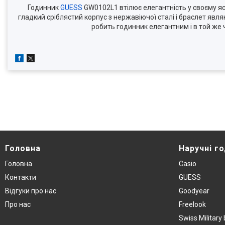
Годинник
GUESS
GW0102L1 втілює елегантність у своєму яск
гладкий сріблястий корпус з нержавіючої сталі і браслет яв
робить годинник елегантним і в той же 
Головна
Наручнi г
Головна
Casio
Контакти
GUESS
Вiдгуки про нас
Goodyear
Про нас
Freelook
Swiss Militar