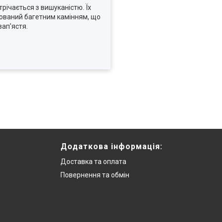
річається з вишуканістю. Їх
тований багетним камінням, що
зап'ястя.
Додаткова інформацiя:
Доставка та оплата
Повернення та обмiн