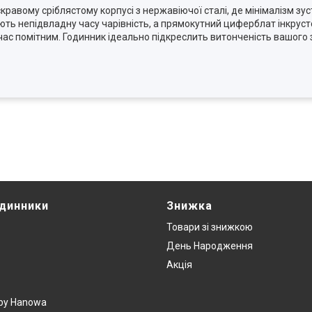
равому сріблястому корпусі з нержавіючої сталі, де мінімалізм зуст
ляють непідвладну часу чарівність, а прямокутний циферблат інкрус
час помітним. Годинник ідеально підкреслить витонченість вашого 
одинники
Знижка
Товари зi знижкою
День Народження
Акція
y by Hanowa