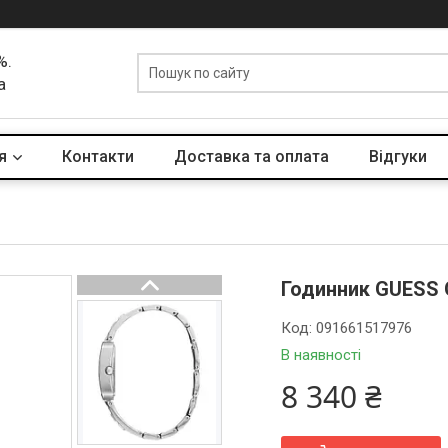
%.
а
я
Контакти
Доставка та оплата
Вiдгуки
Годинник GUESS
Код:
091661517976
В наявності
8 340 ₴