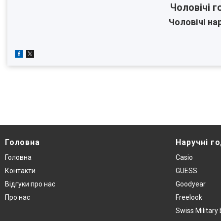
Чоловічі 
Чоловічі на
Головна
Наручнi г
Головна
Casio
Контакти
GUESS
Вiдгуки про нас
Goodyear
Про нас
Freelook
Swiss Militar