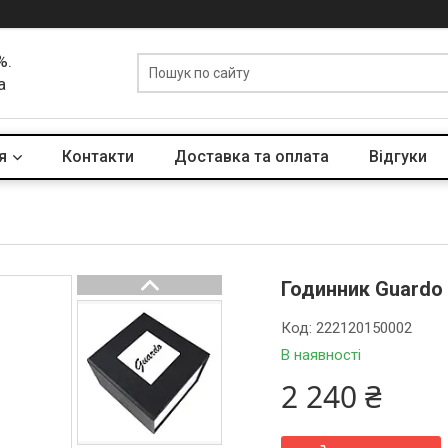
%.
а
я
Контакти
Доставка та оплата
Вiдгуки
Годинник Guardo
Код:
222120150002
В наявності
2 240 ₴