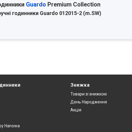
годинники
Guardo
Premium Collection
ручні годинники Guardo 012015-2 (m.SW)
одинники
Знижка
Товари зi знижкою
День Народження
Акція
y by Hanowa